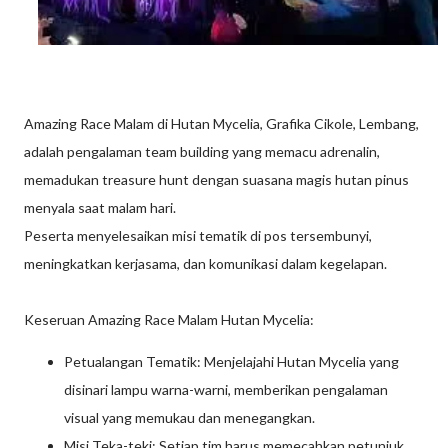
Amazing Race Malam di Hutan Mycelia, Grafika Cikole, Lembang,
adalah pengalaman team building yang memacu adrenalin,
memadukan treasure hunt dengan suasana magis hutan pinus
menyala saat malam hari.
Peserta menyelesaikan misi tematik di pos tersembunyi,
meningkatkan kerjasama, dan komunikasi dalam kegelapan.
Keseruan Amazing Race Malam Hutan Mycelia:
Petualangan Tematik: Menjelajahi Hutan Mycelia yang
disinari lampu warna-warni, memberikan pengalaman
visual yang memukau dan menegangkan.
Misi Teka-teki: Setiap tim harus memecahkan petunjuk