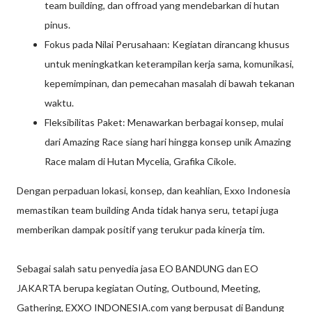
team building, dan offroad yang mendebarkan di hutan
pinus.
Fokus pada Nilai Perusahaan: Kegiatan dirancang khusus
untuk meningkatkan keterampilan kerja sama, komunikasi,
kepemimpinan, dan pemecahan masalah di bawah tekanan
waktu.
Fleksibilitas Paket: Menawarkan berbagai konsep, mulai
dari Amazing Race siang hari hingga konsep unik Amazing
Race malam di Hutan Mycelia, Grafika Cikole.
Dengan perpaduan lokasi, konsep, dan keahlian, Exxo Indonesia
memastikan team building Anda tidak hanya seru, tetapi juga
memberikan dampak positif yang terukur pada kinerja tim.
Sebagai salah satu penyedia jasa EO BANDUNG dan EO
JAKARTA berupa kegiatan Outing, Outbound, Meeting,
Gathering, EXXO INDONESIA.com yang berpusat di Bandung