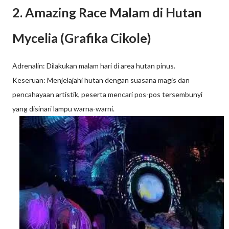
2. Amazing Race Malam di Hutan
Mycelia (Grafika Cikole)
Adrenalin: Dilakukan malam hari di area hutan pinus.
Keseruan: Menjelajahi hutan dengan suasana magis dan
pencahayaan artistik, peserta mencari pos-pos tersembunyi
yang disinari lampu warna-warni.