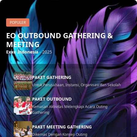
POPULER
EO OUTBOUND GATHERING &
MEETING
Exxo Indonesia
- 2025
PAKET GATHERING
Untuk Perusahaan, Instansi, Organisasi dan Sekolah
PAKET OUTBOUND
Kemasan Aktivitas Melengkapi Acara Outing
Gathering
PAKET MEETING GATHERING
Dikemas Dengan Konsep Outing