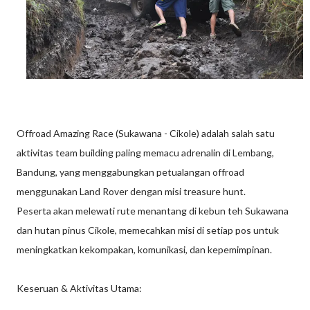
Offroad Amazing Race (Sukawana - Cikole) adalah salah satu
aktivitas team building paling memacu adrenalin di Lembang,
Bandung, yang menggabungkan petualangan offroad
menggunakan Land Rover dengan misi treasure hunt.
Peserta akan melewati rute menantang di kebun teh Sukawana
dan hutan pinus Cikole, memecahkan misi di setiap pos untuk
meningkatkan kekompakan, komunikasi, dan kepemimpinan.
Keseruan & Aktivitas Utama: