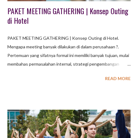
PAKET MEETING GATHERING | Konsep Outing
di Hotel
PAKET MEETING GATHERING | Konsep Outing di Hotel.
Mengapa meeting banyak dilakukan di dalam perusahaan ?.
Pertemuan yang sifatnya formal ini memiliki banyak tujuan, mulai
membahas permasalahan internal, strategi pengembangan
sampai dengan koordinasi internal perusahaan maupun
READ MORE
koordinasi dengan pihak ketiga. Agar kegiatan meeting ini dapat
terselenggara dengan baik dan efektif, banyak perusahaan
membuat SOP bagaimana melakukan meeting yang efektif
dengan pertimbangan banyak hal yang penting yang harus
diselesaikan. Apalagi apabila setiap bagian membuat daftar / list
permasalahan yang harus dikoordinasikan. Pasti akan sangat
banyak sekali dan memang penting untuk dilakukan meeting.