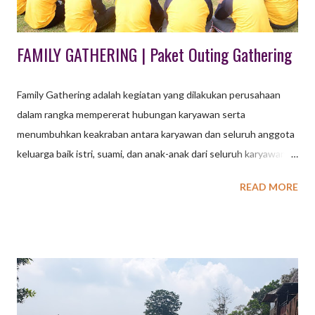
malam har...
FAMILY GATHERING | Paket Outing Gathering
Family Gathering adalah kegiatan yang dilakukan perusahaan
dalam rangka mempererat hubungan karyawan serta
menumbuhkan keakraban antara karyawan dan seluruh anggota
keluarga baik istri, suami, dan anak-anak dari seluruh karyawan.
Family Gathering perusahaan biasanya diisi dengan acara Fun
READ MORE
Outbound dan acara lain yang menghibur seperti live music,
organ tunggal, tour trip dll. Permainan Outbound bersifat low
impact games berupa kemasan menarik. Family Gathering
merupakan momentum yang sangat penting dalam sebuah
perusahaan karena pada momentum ini semua keluarga baik itu
karyawan, pasangan dan anak berkumpul menjadi satu untuk
berpartisipasi untuk kegiatan Family Gatheringini, untuk lebih