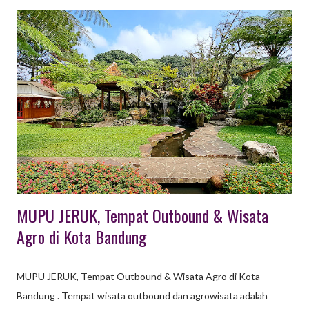
Antusiasme dan Partisipasi: Tema yang menarik (contoh: retro,
beach party, superhero) akan membuat karyawan lebih
bersemangat dan meningkatkan kehadiran acara. Memperkuat
Budaya dan Pesan Perusahaan: Tema dapat disesuaikan untuk
menyisipkan nilai-nilai, budaya, atau tujuan perusahaan secara
halus agar lebih mudah diterima dan diingat. Menciptakan
Suasana Santai dan Cair: Konsep bertema sering kali mendorong
peserta untuk berinteraksi lebih terbuka, mengurangi batasan
hierarki, dan memecah kebekuan antar departemen. Mendorong
Kreativitas dan Kerja Sama ...
MUPU JERUK, Tempat Outbound & Wisata
Agro di Kota Bandung
MUPU JERUK, Tempat Outbound & Wisata Agro di Kota
Bandung . Tempat wisata outbound dan agrowisata adalah