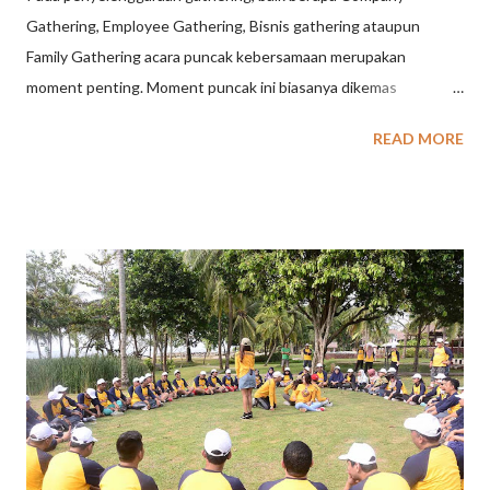
Gathering, Employee Gathering, Bisnis gathering ataupun
Family Gathering acara puncak kebersamaan merupakan
moment penting. Moment puncak ini biasanya dikemas
bersamaan dengan acara makan bersama, salah satunya dengan
READ MORE
agenda Gala Dinner. Gala Dinner menjadi kegiatan penting yang
dipilih oleh suatu konferensi sebagai jalannya suatu acara yang
diadakan pada malam hari. Pada gala dinner biasanya diadakan
dengan peserta menggunakan pakaian formal senada. Dalam
kegiatan makan malam sekaligus membawakan suatu acara
menjadi pilihan terbaik bagi suatu konferensi maupun kelompok
dengan tujuan masing – masing. Biasanya gala dinner diadakan
untuk merayakan suatu acara maupun sekaligus gathering suatu
perusahan dan semacamnya. Gala dinner identik dengan
diadakannya di sebuah restorant maupun hotel. Dalam gala
dinner pastinya semua peserta akan menantikan jalannya suatu
acara yang istimewa dengan menikmati hidangan lezat pada