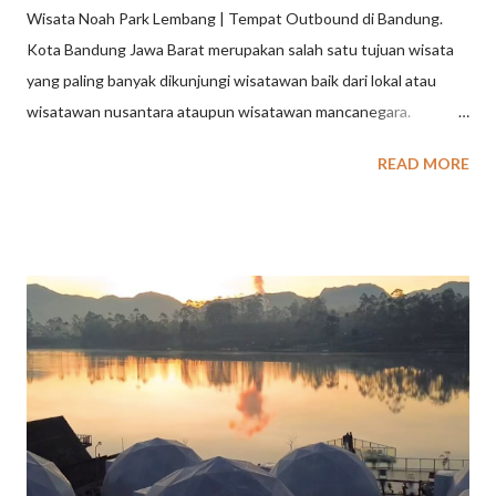
Wisata Noah Park Lembang | Tempat Outbound di Bandung.
Kota Bandung Jawa Barat merupakan salah satu tujuan wisata
yang paling banyak dikunjungi wisatawan baik dari lokal atau
wisatawan nusantara ataupun wisatawan mancanegara.
Termasuk salah satunya adalah paket wisata outbound. Wisata
READ MORE
Outbound di Bandung, kini makin banyak ragam jenisnya yang
tersebar di beberapa kota kabupaten yang ada di Bandung.
Pilihan aktifitas outbound yang banyak dicari untuk melengkapi
kegiatan outing gathering perusahaan, sekolah ataupun
organisasi ini tersebari di beberapa tempat wisata outbound
seperti Pangalengan, Ciwidey serta kota Lembang Bandung.
Wisata Outbound di Lembang Bandung Sebagai salah satu
tempat wisata di Bandung, kota Lembang memberikan banyak
pilihan tempat yang dapat dikunjungi untuk berkegiatan
outbound. Mulai dari jenis outbound rekreasi, outbound
training, outbound adventure, outbound challange, outbound