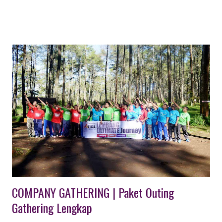
dari wisata alam seperti pantai, air terjun, dan danau, hingga
wisata sejarah dan budaya seperti candi, situs bersejarah, dan
rumah adat. Banyak tempat Wisata Karawang yang menarik dan
bisa dikunjungi di Kabupaten Karawang, Jawa Barat. Berikut
beberapa contoh tempat wisata di Karawang : Wisata Pantai di
Karawang : Pantai Tanjung Baru, Pantai Samudra Baru, Pantai
Pelangi, Pantai Pulau Putri. Wisata Air Terjun di Karawang :
Curug Cigentis, Curug Bandung Loji, Curug Cipanundaan.
Wisata Danau di karawang : Danau Cipule. Taman: New Marigold
Garden, Taman Hud-Hud Karawang, Kampung Turis Karawang.
Wisata Waterp...
COMPANY GATHERING | Paket Outing
Gathering Lengkap