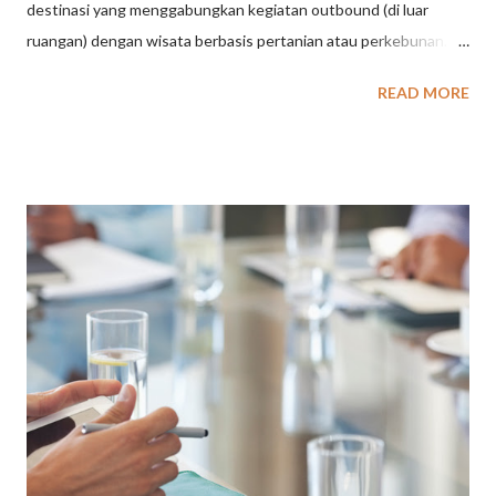
destinasi yang menggabungkan kegiatan outbound (di luar
ruangan) dengan wisata berbasis pertanian atau perkebunan.
Biasanya, tempat ini menawarkan aktivitas seperti permainan
READ MORE
kelompok di alam terbuka, serta kesempatan untuk belajar
tentang pertanian, peternakan, dan menikmati hasil panen
langsung. Outbound: Merupakan kegiatan yang dilakukan di luar
ruangan, seringkali dengan tujuan membangun kerjasama tim,
meningkatkan keterampilan kepemimpinan, atau sekadar
rekreasi. Agrowisata: Merupakan jenis pariwisata yang
memanfaatkan lahan pertanian atau perkebunan sebagai daya
tarik utama. Pengunjung dapat belajar tentang proses
pertanian, memetik buah langsung dari pohonnya, atau
berinteraksi dengan hewan ternak. baca juga : Paket Outbound
1 Hari di Bandung, Pilihan Seru untuk Gathering Banyak tempat
wisata kini menggabungkan kedua konsep ini. Pengunjung dapat
menikmati keg...