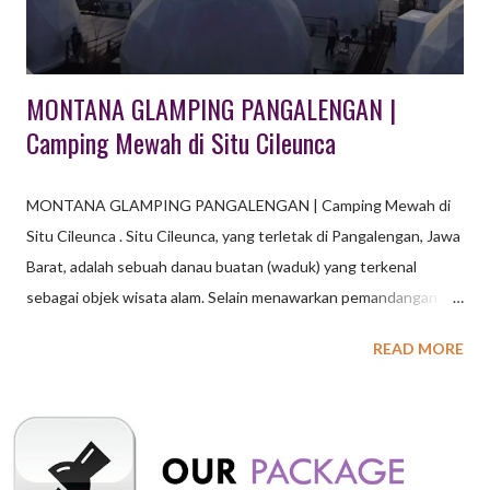
edukasi sampai dengan outbound urban tersedia di kota
Lembang Ba...
MONTANA GLAMPING PANGALENGAN |
Camping Mewah di Situ Cileunca
MONTANA GLAMPING PANGALENGAN | Camping Mewah di
Situ Cileunca . Situ Cileunca, yang terletak di Pangalengan, Jawa
Barat, adalah sebuah danau buatan (waduk) yang terkenal
sebagai objek wisata alam. Selain menawarkan pemandangan
indah dan udara sejuk, Situ Cileunca juga menyediakan berbagai
READ MORE
aktivitas wisata seperti arung jeram, paintball, flying fox, dan
lain-lain. Baca juga : Legok Reret Riverside Camping Ground
Pangalengan, Sensasi Camping di Tepi Sungai Situ Cileunca
Pangalengan memiliki sejarah panjang, dimulai pada masa
penjajahan Belanda sekitar tahun 1919-1926, ketika wilayah