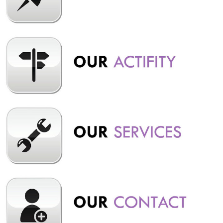
tersebut awalnya merupakan milik seorang Belanda bernama
Willem Hermanus Hoogland. Tujuan awalnya adalah untuk
menampung air dan mendukung pembangkit listrik tenaga air
(PLTA), dan sekarang menjadi salah satu tempat wisata populer
di Pangalengan. Baca Juga : Wayang Windu Panenjoan
Pangalengan, Hidden Gem Wisata di Bandung Beberapa hal
yang menarik dari Situ Cileunca: Pemandangan Alam: Dikeli...