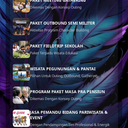
PAKET MEETING GATHERING
Dikemas Dengan Konsep Outing
PAKET OUTBOUND SEMI MILITER
Aktivitas Program Character Building
PAKET FIELDTRIP SEKOLAH
Paket Terpadu Wisata Edukasi
WISATA PEGUNUNGAN & PANTAI
Pilihan Untuk Outing, Outbound, Gathering
PROGRAM PAKET MASA PRA PENSIUN
Dikemas Dengan Konsep Outing
JASA PEMANDU BIDANG PARIWISATA &
EVENT
Dengan Pendampingan Tim Profesional & Energik