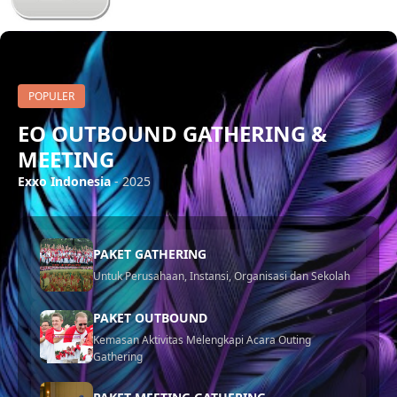
POPULER
EO OUTBOUND GATHERING &
MEETING
Exxo Indonesia
- 2025
PAKET GATHERING
Untuk Perusahaan, Instansi, Organisasi dan Sekolah
PAKET OUTBOUND
Kemasan Aktivitas Melengkapi Acara Outing
Gathering