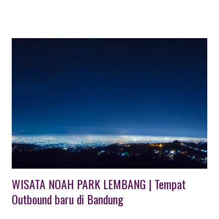
lainnya di Indonesia; berupa kemasan paket : - Outing / Wisata -
Meeting - Outbound - Gathering - Event-event khusus
Didukung tim EO profesional & berpengalaman, eXXo
INDONESIA akan menjadi mitra terbaik anda berupa jasa eo
yang akan membantu merancang program, pemilihan lokasi
kegiatan, penyediaan jasa catering, transport, aktifitas
outbound gathering, acara kebersamaan serta acara internal
dengan tetap memperhatikan esensi value / nilai / tujuan
kegiatan; sehingga kegiatan terselenggara secara optimal.
WISATA NOAH PARK LEMBANG | Tempat
Outbound baru di Bandung