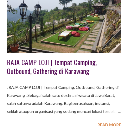
mengenal satu keluarga dengan keluarga lainnya, juga agar
perusahaan dapat lebih dekat lagi dengan keluarga dari para
karyawan maupun staff dari perusahaan tersebut, sekaligus
sebagai ungkapan terima kasih perusahaan kepada keluarga
staff atau karyawan atas dukungannya keluarga untuk tetap
bekerja...
RAJA CAMP LOJI | Tempat Camping,
Outbound, Gathering di Karawang
. RAJA CAMP LOJI | Tempat Camping, Outbound, Gathering di
Karawang . Sebagai salah satu destinasi wisata di Jawa Barat,
salah satunya adalah Karawang. Bagi perusahaan, instansi,
seklah ataupun organisasi yang sedang mencari lokasi terdekat
dari Kota jakarta dan Bekasi, tujuan wisata di Karawang dapat
READ MORE
dijadikan opsi. Karawang memiliki beragam pilihan wisata, mulai