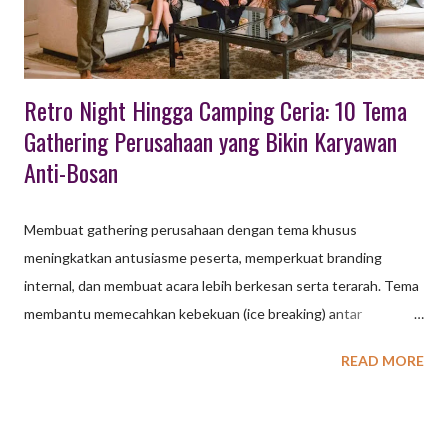
Building Outbound: Permainan kelompok yang dirancang untuk
meningkatkan kerja sama, komunikasi, dan memecahkan
hambatan antar divisi...
Retro Night Hingga Camping Ceria: 10 Tema
Gathering Perusahaan yang Bikin Karyawan
Anti-Bosan
Membuat gathering perusahaan dengan tema khusus
meningkatkan antusiasme peserta, memperkuat branding
internal, dan membuat acara lebih berkesan serta terarah. Tema
membantu memecahkan kebekuan (ice breaking) antar
karyawan, menciptakan suasana santai, meningkatkan
READ MORE
kreativitas, serta mempererat kerja sama tim dalam suasana
informal. Berikut adalah beberapa keuntungan utama membuat
gathering perusahaan dengan konsep tema: Meningkatkan