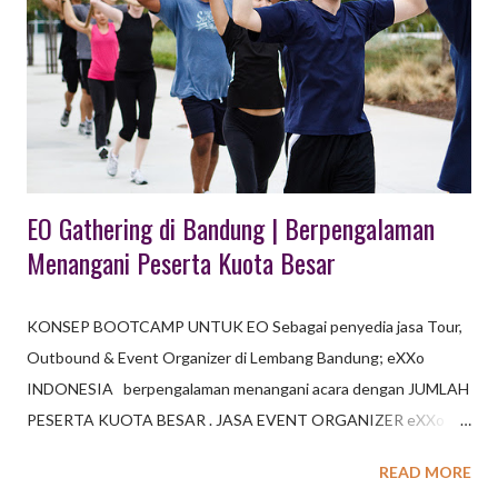
PAKET MEETING DENGAN KONSEP OUTING Kegiatan
meeting reguler yang biasanya dilakukan harian atau mingguan,
pada umumnya cukup dilaksanakan di kantor. Namun untuk
agenda pertemuan meeting tahunan atau dengan peserta dari
kota yang berbeda, perlu dikemas dengan konsep outing. Hal ini
lebih efektif, sekali...
EO Gathering di Bandung | Berpengalaman
Menangani Peserta Kuota Besar
KONSEP BOOTCAMP UNTUK EO Sebagai penyedia jasa Tour,
Outbound & Event Organizer di Lembang Bandung; eXXo
INDONESIA berpengalaman menangani acara dengan JUMLAH
PESERTA KUOTA BESAR . JASA EVENT ORGANIZER eXXo
Indonesia (d/h Octagon Indonesia) menyediakan jasa eo di
READ MORE
Bandung, jasa eo di Jakarta serta kota beberapa kota besar