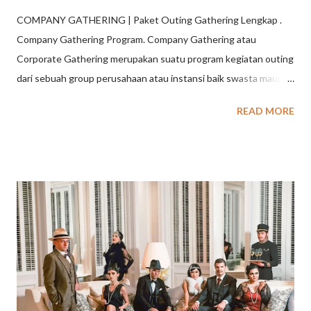
COMPANY GATHERING | Paket Outing Gathering Lengkap .
Company Gathering Program. Company Gathering atau
Corporate Gathering merupakan suatu program kegiatan outing
dari sebuah group perusahaan atau instansi baik swasta maupun
negeri sebagai bentuk loyalitas dan apresiasi kepada para
READ MORE
karyawannya agar mencapai tujuan tertentu. COMPANY
GATHERING | Paket Outing Gathering Lengkap Paket Outing
Gathering Lengkap menawarkan kombinasi kegiatan outdoor,
team building, dan rekreasi untuk mempererat kekompakan
karyawan. Aktivitas utamanya meliputi fun games, team building
(komunikasi/kepercayaan), offroad, paintball, raftering, archery
battle, hingga gathering santai seperti BBQ dan gala dinner.
Kegiatan yang Cocok Untuk Outing Gathering Berikut adalah
rincian kegiatan yang cocok untuk paket outing gathering
lengkap: Aktivitas Team Building (Pembangun Tim): Fun Team