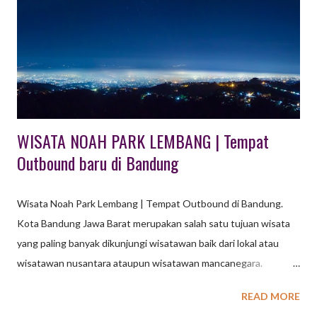
outbound gathering, acara kebersamaan serta acara internal
dengan tetap memperhatikan esensi value / nilai / tujuan
kegiatan; sehingga kegiatan terselenggara secara optimal.
WISATA NOAH PARK LEMBANG | Tempat
Outbound baru di Bandung
Wisata Noah Park Lembang | Tempat Outbound di Bandung.
Kota Bandung Jawa Barat merupakan salah satu tujuan wisata
yang paling banyak dikunjungi wisatawan baik dari lokal atau
wisatawan nusantara ataupun wisatawan mancanegara.
Termasuk salah satunya adalah paket wisata outbound. Wisata
READ MORE
Outbound di Bandung, kini makin banyak ragam jenisnya yang