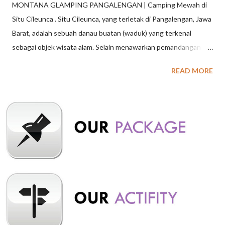
MONTANA GLAMPING PANGALENGAN | Camping Mewah di
Situ Cileunca . Situ Cileunca, yang terletak di Pangalengan, Jawa
Barat, adalah sebuah danau buatan (waduk) yang terkenal
sebagai objek wisata alam. Selain menawarkan pemandangan
indah dan udara sejuk, Situ Cileunca juga menyediakan berbagai
READ MORE
aktivitas wisata seperti arung jeram, paintball, flying fox, dan
lain-lain. Baca juga : Legok Reret Riverside Camping Ground
Pangalengan, Sensasi Camping di Tepi Sungai Situ Cileunca
Pangalengan memiliki sejarah panjang, dimulai pada masa
penjajahan Belanda sekitar tahun 1919-1926, ketika wilayah
tersebut awalnya merupakan milik seorang Belanda bernama
Willem Hermanus Hoogland. Tujuan awalnya adalah untuk
menampung air dan mendukung pembangkit listrik tenaga air
(PLTA), dan sekarang menjadi salah satu tempat wisata populer
di Pangalengan. Baca Juga : Wayang Windu Panenjoan
Pangalengan, Hidden Gem Wisata di Bandung Beberapa hal