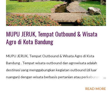
peserta untuk berinteraksi lebih terbuka, mengurangi batasan
hierarki, dan memecah kebekuan antar departemen. Mendorong
Kreativitas dan Kerja Sama ...
MUPU JERUK, Tempat Outbound & Wisata
Agro di Kota Bandung
MUPU JERUK, Tempat Outbound & Wisata Agro di Kota
Bandung . Tempat wisata outbound dan agrowisata adalah
destinasi yang menggabungkan kegiatan outbound (di luar
ruangan) dengan wisata berbasis pertanian atau perkebunan.
Biasanya, tempat ini menawarkan aktivitas seperti permainan
READ MORE
kelompok di alam terbuka, serta kesempatan untuk belajar
tentang pertanian, peternakan, dan menikmati hasil panen
langsung. Outbound: Merupakan kegiatan yang dilakukan di luar
ruangan, seringkali dengan tujuan membangun kerjasama tim,