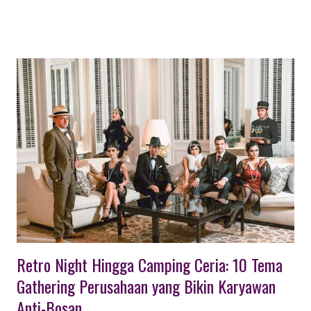
GATHERING | Paket Outing Gathering Lengkap Paket Outing
Gathering Lengkap menawarkan kombinasi kegiatan outdoor,
team building, dan rekreasi untuk mempererat kekompakan
karyawan. Aktivitas utamanya meliputi fun games, team building
(komunikasi/kepercayaan), offroad, paintball, raftering, archery
battle, hingga gathering santai seperti BBQ dan gala dinner.
Kegiatan yang Cocok Untuk Outing Gathering Berikut adalah
rincian kegiatan yang cocok untuk paket outing gathering
lengkap: Aktivitas Team Building (Pembangun Tim): Fun Team
Building Outbound: Permainan kelompok yang dirancang untuk
meningkatkan kerja sama, komunikasi, dan memecahkan
hambatan antar divisi...
Retro Night Hingga Camping Ceria: 10 Tema
Gathering Perusahaan yang Bikin Karyawan
Anti-Bosan