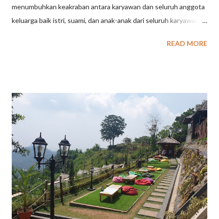
menumbuhkan keakraban antara karyawan dan seluruh anggota
keluarga baik istri, suami, dan anak-anak dari seluruh karyawan.
Family Gathering perusahaan biasanya diisi dengan acara Fun
READ MORE
Outbound dan acara lain yang menghibur seperti live music,
organ tunggal, tour trip dll. Permainan Outbound bersifat low
impact games berupa kemasan menarik. Family Gathering
merupakan momentum yang sangat penting dalam sebuah
perusahaan karena pada momentum ini semua keluarga baik itu
karyawan, pasangan dan anak berkumpul menjadi satu untuk
berpartisipasi untuk kegiatan Family Gatheringini, untuk lebih
mengenal satu keluarga dengan keluarga lainnya, juga agar
perusahaan dapat lebih dekat lagi dengan keluarga dari para
karyawan maupun staff dari perusahaan tersebut, sekaligus
sebagai ungkapan terima kasih perusahaan kepada keluarga
staff atau karyawan atas dukungannya keluarga untuk tetap
bekerja...