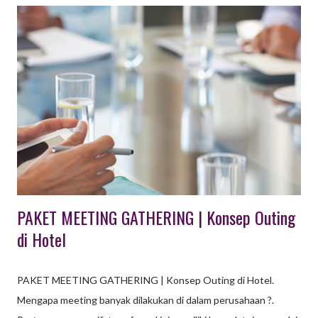
meningkatkan keterampilan kepemimpinan, atau sekadar
rekreasi. Agrowisata: Merupakan jenis pariwisata yang
memanfaatkan lahan pertanian atau perkebunan sebagai daya
tarik utama. Pengunjung dapat belajar tentang proses
pertanian, memetik buah langsung dari pohonnya, atau
berinteraksi dengan hewan ternak. baca juga : Paket Outbound
1 Hari di Bandung, Pilihan Seru untuk Gathering Banyak tempat
wisata kini menggabungkan kedua konsep ini. Pengunjung dapat
menikmati keg...
PAKET MEETING GATHERING | Konsep Outing
di Hotel
PAKET MEETING GATHERING | Konsep Outing di Hotel.
Mengapa meeting banyak dilakukan di dalam perusahaan ?.