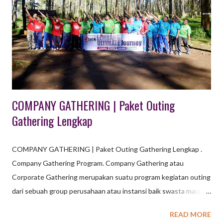
Pelangi, Pantai Pulau Putri. Wisata Air Terjun di Karawang :
Curug Cigentis, Curug Bandung Loji, Curug Cipanundaan.
Wisata Danau di karawang : Danau Cipule. Taman: New Marigold
Garden, Taman Hud-Hud Karawang, Kampung Turis Karawang.
Wisata Waterp...
COMPANY GATHERING | Paket Outing
Gathering Lengkap
COMPANY GATHERING | Paket Outing Gathering Lengkap .
Company Gathering Program. Company Gathering atau
Corporate Gathering merupakan suatu program kegiatan outing
dari sebuah group perusahaan atau instansi baik swasta maupun
negeri sebagai bentuk loyalitas dan apresiasi kepada para
READ MORE
karyawannya agar mencapai tujuan tertentu. COMPANY