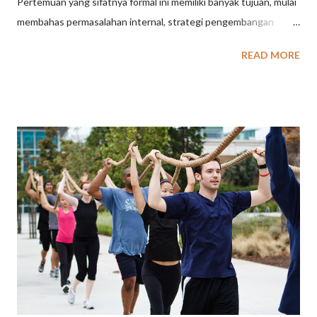
Pertemuan yang sifatnya formal ini memiliki banyak tujuan, mulai
membahas permasalahan internal, strategi pengembangan
sampai dengan koordinasi internal perusahaan maupun
READ MORE
koordinasi dengan pihak ketiga. Agar kegiatan meeting ini dapat
terselenggara dengan baik dan efektif, banyak perusahaan
membuat SOP bagaimana melakukan meeting yang efektif
dengan pertimbangan banyak hal yang penting yang harus
diselesaikan. Apalagi apabila setiap bagian membuat daftar / list
permasalahan yang harus dikoordinasikan. Pasti akan sangat
banyak sekali dan memang penting untuk dilakukan meeting.
PAKET MEETING DENGAN KONSEP OUTING Kegiatan
meeting reguler yang biasanya dilakukan harian atau mingguan,
pada umumnya cukup dilaksanakan di kantor. Namun untuk
agenda pertemuan meeting tahunan atau dengan peserta dari
kota yang berbeda, perlu dikemas dengan konsep outing. Hal ini
lebih efektif, sekali...