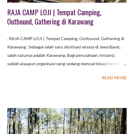
RAJA CAMP LOJI | Tempat Camping,
Outbound, Gathering di Karawang
. RAJA CAMP LOJI | Tempat Camping, Outbound, Gathering di
Karawang . Sebagai salah satu destinasi wisata di Jawa Barat,
salah satunya adalah Karawang. Bagi perusahaan, instansi,
seklah ataupun organisasi yang sedang mencari lokasi terdekat
dari Kota jakarta dan Bekasi, tujuan wisata di Karawang dapat
READ MORE
dijadikan opsi. Karawang memiliki beragam pilihan wisata, mulai
dari wisata alam seperti pantai, air terjun, dan danau, hingga
wisata sejarah dan budaya seperti candi, situs bersejarah, dan
rumah adat. Banyak tempat Wisata Karawang yang menarik dan
bisa dikunjungi di Kabupaten Karawang, Jawa Barat. Berikut
beberapa contoh tempat wisata di Karawang : Wisata Pantai di
Karawang : Pantai Tanjung Baru, Pantai Samudra Baru, Pantai