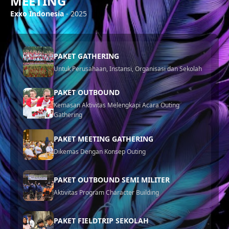
MEETING
Exxo Indonesia
- 2025
PAKET GATHERING
Untuk Perusahaan, Instansi, Organisasi dan Sekolah
PAKET OUTBOUND
Kemasan Aktivitas Melengkapi Acara Outing
Gathering
PAKET MEETING GATHERING
Dikemas Dengan Konsep Outing
PAKET OUTBOUND SEMI MILITER
Aktivitas Program Character Building
PAKET FIELDTRIP SEKOLAH