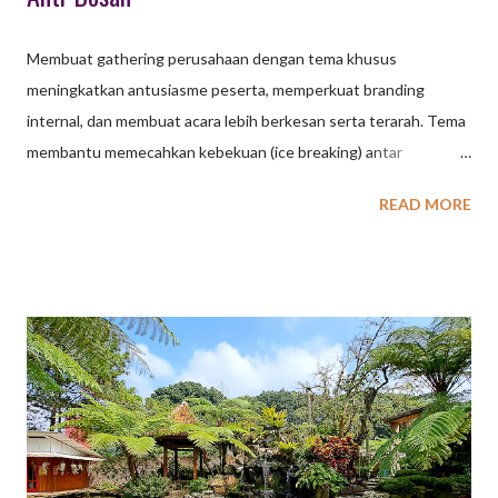
Membuat gathering perusahaan dengan tema khusus
meningkatkan antusiasme peserta, memperkuat branding
internal, dan membuat acara lebih berkesan serta terarah. Tema
membantu memecahkan kebekuan (ice breaking) antar
karyawan, menciptakan suasana santai, meningkatkan
READ MORE
kreativitas, serta mempererat kerja sama tim dalam suasana
informal. Berikut adalah beberapa keuntungan utama membuat
gathering perusahaan dengan konsep tema: Meningkatkan
Antusiasme dan Partisipasi: Tema yang menarik (contoh: retro,
beach party, superhero) akan membuat karyawan lebih
bersemangat dan meningkatkan kehadiran acara. Memperkuat
Budaya dan Pesan Perusahaan: Tema dapat disesuaikan untuk
menyisipkan nilai-nilai, budaya, atau tujuan perusahaan secara
halus agar lebih mudah diterima dan diingat. Menciptakan
Suasana Santai dan Cair: Konsep bertema sering kali mendorong