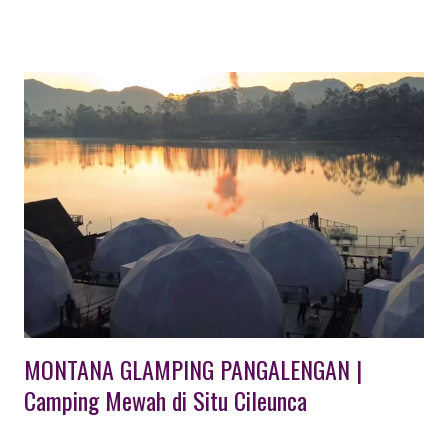
tersebar di beberapa kota kabupaten yang ada di Bandung.
Pilihan aktifitas outbound yang banyak dicari untuk melengkapi
kegiatan outing gathering perusahaan, sekolah ataupun
organisasi ini tersebari di beberapa tempat wisata outbound
seperti Pangalengan, Ciwidey serta kota Lembang Bandung.
Wisata Outbound di Lembang Bandung Sebagai salah satu
tempat wisata di Bandung, kota Lembang memberikan banyak
pilihan tempat yang dapat dikunjungi untuk berkegiatan
outbound. Mulai dari jenis outbound rekreasi, outbound
training, outbound adventure, outbound challange, outbound
edukasi sampai dengan outbound urban tersedia di kota
Lembang Ba...
MONTANA GLAMPING PANGALENGAN |
Camping Mewah di Situ Cileunca