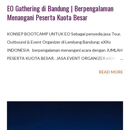
EO Gathering di Bandung | Berpengalaman
Menangani Peserta Kuota Besar
KONSEP BOOTCAMP UNTUK EO Sebagai penyedia jasa Tour,
Outbound & Event Organizer di Lembang Bandung; eXXo
INDONESIA berpengalaman menangani acara dengan JUMLAH
PESERTA KUOTA BESAR . JASA EVENT ORGANIZER eXXo
Indonesia (d/h Octagon Indonesia) menyediakan jasa eo di
READ MORE
Bandung, jasa eo di Jakarta serta kota beberapa kota besar
lainnya di Indonesia; berupa kemasan paket : - Outing / Wisata -
Meeting - Outbound - Gathering - Event-event khusus
Didukung tim EO profesional & berpengalaman, eXXo
INDONESIA akan menjadi mitra terbaik anda berupa jasa eo
yang akan membantu merancang program, pemilihan lokasi
kegiatan, penyediaan jasa catering, transport, aktifitas