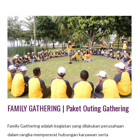
diadakan pada malam hari. Pada gala dinner biasanya diadakan
dengan peserta menggunakan pakaian formal senada. Dalam
kegiatan makan malam sekaligus membawakan suatu acara
menjadi pilihan terbaik bagi suatu konferensi maupun kelompok
dengan tujuan masing – masing. Biasanya gala dinner diadakan
untuk merayakan suatu acara maupun sekaligus gathering suatu
perusahan dan semacamnya. Gala dinner identik dengan
diadakannya di sebuah restorant maupun hotel. Dalam gala
dinner pastinya semua peserta akan menantikan jalannya suatu
acara yang istimewa dengan menikmati hidangan lezat pada
malam har...
FAMILY GATHERING | Paket Outing Gathering
Family Gathering adalah kegiatan yang dilakukan perusahaan
dalam rangka mempererat hubungan karyawan serta