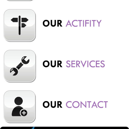
Wisata Outbound di Lembang Bandung Sebagai salah satu
tempat wisata di Bandung, kota Lembang memberikan banyak
pilihan tempat yang dapat dikunjungi untuk berkegiatan
outbound. Mulai dari jenis outbound rekreasi, outbound
training, outbound adventure, outbound challange, outbound
edukasi sampai dengan outbound urban tersedia di kota
Lembang Ba...