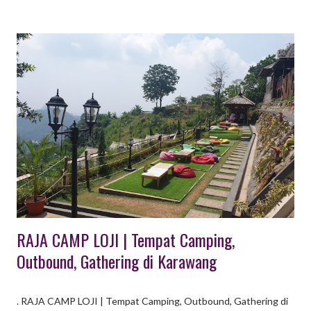
impact games berupa kemasan menarik. Family Gathering
merupakan momentum yang sangat penting dalam sebuah
perusahaan karena pada momentum ini semua keluarga baik itu
karyawan, pasangan dan anak berkumpul menjadi satu untuk
berpartisipasi untuk kegiatan Family Gatheringini, untuk lebih
mengenal satu keluarga dengan keluarga lainnya, juga agar
perusahaan dapat lebih dekat lagi dengan keluarga dari para
karyawan maupun staff dari perusahaan tersebut, sekaligus
sebagai ungkapan terima kasih perusahaan kepada keluarga
staff atau karyawan atas dukungannya keluarga untuk tetap
bekerja...
RAJA CAMP LOJI | Tempat Camping,
Outbound, Gathering di Karawang
. RAJA CAMP LOJI | Tempat Camping, Outbound, Gathering di