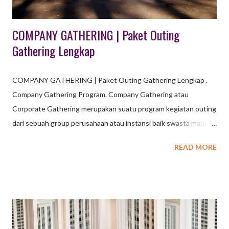
COMPANY GATHERING | Paket Outing
Gathering Lengkap
COMPANY GATHERING | Paket Outing Gathering Lengkap .
Company Gathering Program. Company Gathering atau
Corporate Gathering merupakan suatu program kegiatan outing
dari sebuah group perusahaan atau instansi baik swasta maupun
negeri sebagai bentuk loyalitas dan apresiasi kepada para
READ MORE
karyawannya agar mencapai tujuan tertentu. COMPANY
GATHERING | Paket Outing Gathering Lengkap Paket Outing
Gathering Lengkap menawarkan kombinasi kegiatan outdoor,
team building, dan rekreasi untuk mempererat kekompakan
karyawan. Aktivitas utamanya meliputi fun games, team building
(komunikasi/kepercayaan), offroad, paintball, raftering, archery