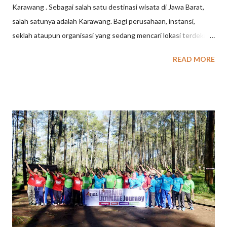
Karawang . Sebagai salah satu destinasi wisata di Jawa Barat,
salah satunya adalah Karawang. Bagi perusahaan, instansi,
seklah ataupun organisasi yang sedang mencari lokasi terdekat
dari Kota jakarta dan Bekasi, tujuan wisata di Karawang dapat
READ MORE
dijadikan opsi. Karawang memiliki beragam pilihan wisata, mulai
dari wisata alam seperti pantai, air terjun, dan danau, hingga
wisata sejarah dan budaya seperti candi, situs bersejarah, dan
rumah adat. Banyak tempat Wisata Karawang yang menarik dan
bisa dikunjungi di Kabupaten Karawang, Jawa Barat. Berikut
beberapa contoh tempat wisata di Karawang : Wisata Pantai di
Karawang : Pantai Tanjung Baru, Pantai Samudra Baru, Pantai
Pelangi, Pantai Pulau Putri. Wisata Air Terjun di Karawang :
Curug Cigentis, Curug Bandung Loji, Curug Cipanundaan.
Wisata Danau di karawang : Danau Cipule. Taman: New Marigold
Garden, Taman Hud-Hud Karawang, Kampung Turis Karawang.
Wisata Waterp...