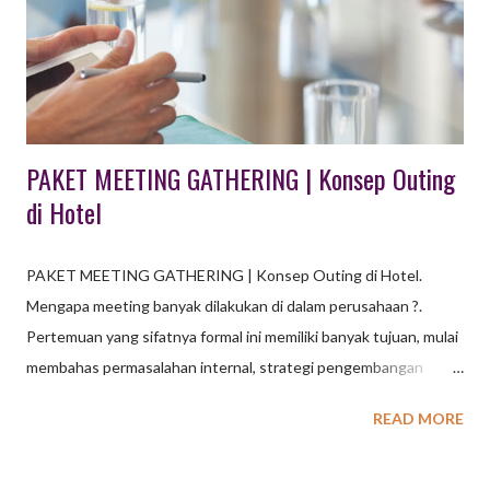
berinteraksi dengan hewan ternak. baca juga : Paket Outbound
1 Hari di Bandung, Pilihan Seru untuk Gathering Banyak tempat
wisata kini menggabungkan kedua konsep ini. Pengunjung dapat
menikmati keg...
PAKET MEETING GATHERING | Konsep Outing
di Hotel
PAKET MEETING GATHERING | Konsep Outing di Hotel.
Mengapa meeting banyak dilakukan di dalam perusahaan ?.
Pertemuan yang sifatnya formal ini memiliki banyak tujuan, mulai
membahas permasalahan internal, strategi pengembangan
sampai dengan koordinasi internal perusahaan maupun
READ MORE
koordinasi dengan pihak ketiga. Agar kegiatan meeting ini dapat
terselenggara dengan baik dan efektif, banyak perusahaan
membuat SOP bagaimana melakukan meeting yang efektif