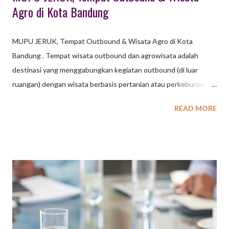
Agro di Kota Bandung
MUPU JERUK, Tempat Outbound & Wisata Agro di Kota
Bandung . Tempat wisata outbound dan agrowisata adalah
destinasi yang menggabungkan kegiatan outbound (di luar
ruangan) dengan wisata berbasis pertanian atau perkebunan.
Biasanya, tempat ini menawarkan aktivitas seperti permainan
READ MORE
kelompok di alam terbuka, serta kesempatan untuk belajar
tentang pertanian, peternakan, dan menikmati hasil panen
langsung. Outbound: Merupakan kegiatan yang dilakukan di luar
ruangan, seringkali dengan tujuan membangun kerjasama tim,
meningkatkan keterampilan kepemimpinan, atau sekadar
rekreasi. Agrowisata: Merupakan jenis pariwisata yang
memanfaatkan lahan pertanian atau perkebunan sebagai daya
tarik utama. Pengunjung dapat belajar tentang proses
pertanian, memetik buah langsung dari pohonnya, atau