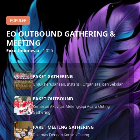
POPULER
EO OUTBOUND GATHERING &
MEETING
Exxo Indonesia
- 2025
PAKET GATHERING
Untuk Perusahaan, Instansi, Organisasi dan Sekolah
PAKET OUTBOUND
Kemasan Aktivitas Melengkapi Acara Outing
Gathering
PAKET MEETING GATHERING
Dikemas Dengan Konsep Outing