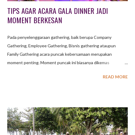
TIPS AGAR ACARA GALA DINNER JADI
MOMENT BERKESAN
Pada penyelenggaraan gathering, baik berupa Company
Gathering, Employee Gathering, Bisnis gathering ataupun
Family Gathering acara puncak kebersamaan merupakan
moment penting. Moment puncak ini biasanya dikemas
bersamaan dengan acara makan bersama, salah satunya dengan
READ MORE
agenda Gala Dinner. Gala Dinner menjadi kegiatan penting yang
dipilih oleh suatu konferensi sebagai jalannya suatu acara yang
diadakan pada malam hari. Pada gala dinner biasanya diadakan
dengan peserta menggunakan pakaian formal senada. Dalam
kegiatan makan malam sekaligus membawakan suatu acara
menjadi pilihan terbaik bagi suatu konferensi maupun kelompok
dengan tujuan masing – masing. Biasanya gala dinner diadakan