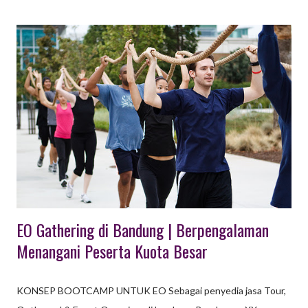
dengan pertimbangan banyak hal yang penting yang harus
diselesaikan. Apalagi apabila setiap bagian membuat daftar / list
permasalahan yang harus dikoordinasikan. Pasti akan sangat
banyak sekali dan memang penting untuk dilakukan meeting.
PAKET MEETING DENGAN KONSEP OUTING Kegiatan
meeting reguler yang biasanya dilakukan harian atau mingguan,
pada umumnya cukup dilaksanakan di kantor. Namun untuk
agenda pertemuan meeting tahunan atau dengan peserta dari
kota yang berbeda, perlu dikemas dengan konsep outing. Hal ini
lebih efektif, sekali...
EO Gathering di Bandung | Berpengalaman
Menangani Peserta Kuota Besar
KONSEP BOOTCAMP UNTUK EO Sebagai penyedia jasa Tour,