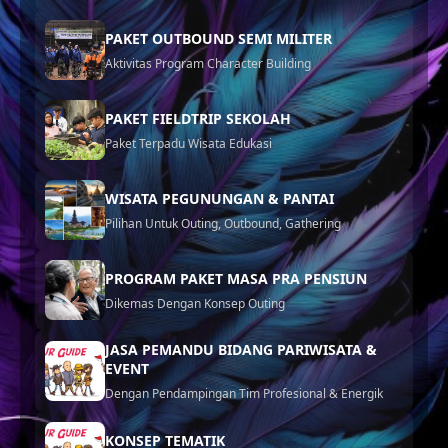
PAKET OUTBOUND SEMI MILITER
Aktivitas Program Character Building
PAKET FIELDTRIP SEKOLAH
Paket Terpadu Wisata Edukasi
WISATA PEGUNUNGAN & PANTAI
Pilihan Untuk Outing, Outbound, Gathering
PROGRAM PAKET MASA PRA PENSIUN
Dikemas Dengan Konsep Outing
JASA PEMANDU BIDANG PARIWISATA &
EVENT
Dengan Pendampingan Tim Profesional & Energik
KONSEP TEMATIK