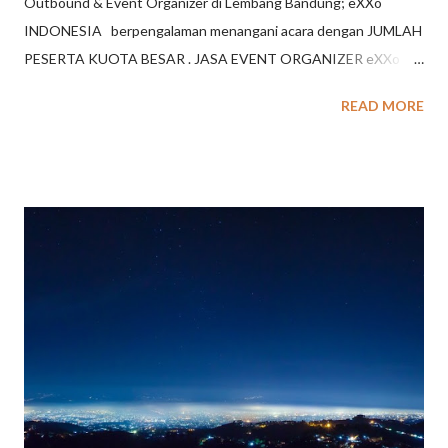
Outbound & Event Organizer di Lembang Bandung; eXXo
INDONESIA berpengalaman menangani acara dengan JUMLAH
PESERTA KUOTA BESAR . JASA EVENT ORGANIZER eXXo
Indonesia (d/h Octagon Indonesia) menyediakan jasa eo di
READ MORE
Bandung, jasa eo di Jakarta serta kota beberapa kota besar
lainnya di Indonesia; berupa kemasan paket : - Outing / Wisata -
Meeting - Outbound - Gathering - Event-event khusus
Didukung tim EO profesional & berpengalaman, eXXo
INDONESIA akan menjadi mitra terbaik anda berupa jasa eo
yang akan membantu merancang program, pemilihan lokasi
kegiatan, penyediaan jasa catering, transport, aktifitas
outbound gathering, acara kebersamaan serta acara internal
dengan tetap memperhatikan esensi value / nilai / tujuan
kegiatan; sehingga kegiatan terselenggara secara optimal.