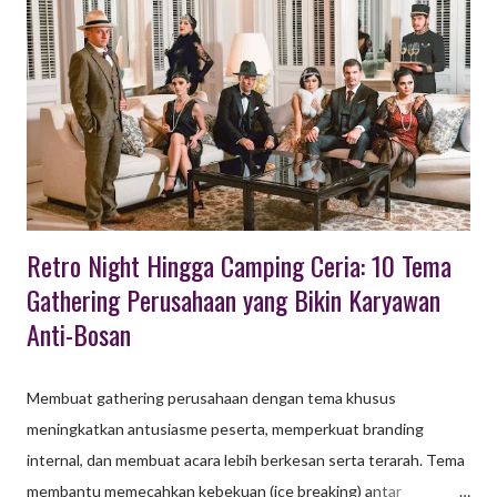
battle, hingga gathering santai seperti BBQ dan gala dinner.
Kegiatan yang Cocok Untuk Outing Gathering Berikut adalah
rincian kegiatan yang cocok untuk paket outing gathering
lengkap: Aktivitas Team Building (Pembangun Tim): Fun Team
Building Outbound: Permainan kelompok yang dirancang untuk
meningkatkan kerja sama, komunikasi, dan memecahkan
hambatan antar divisi...
Retro Night Hingga Camping Ceria: 10 Tema
Gathering Perusahaan yang Bikin Karyawan
Anti-Bosan
Membuat gathering perusahaan dengan tema khusus
meningkatkan antusiasme peserta, memperkuat branding
internal, dan membuat acara lebih berkesan serta terarah. Tema
membantu memecahkan kebekuan (ice breaking) antar