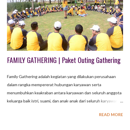
untuk merayakan suatu acara maupun sekaligus gathering suatu
perusahan dan semacamnya. Gala dinner identik dengan
diadakannya di sebuah restorant maupun hotel. Dalam gala
dinner pastinya semua peserta akan menantikan jalannya suatu
acara yang istimewa dengan menikmati hidangan lezat pada
malam har...
FAMILY GATHERING | Paket Outing Gathering
Family Gathering adalah kegiatan yang dilakukan perusahaan
dalam rangka mempererat hubungan karyawan serta
menumbuhkan keakraban antara karyawan dan seluruh anggota
keluarga baik istri, suami, dan anak-anak dari seluruh karyawan.
Family Gathering perusahaan biasanya diisi dengan acara Fun
READ MORE
Outbound dan acara lain yang menghibur seperti live music,
organ tunggal, tour trip dll. Permainan Outbound bersifat low