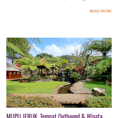
karyawan, menciptakan suasana santai, meningkatkan
READ MORE
kreativitas, serta mempererat kerja sama tim dalam suasana
informal. Berikut adalah beberapa keuntungan utama membuat
gathering perusahaan dengan konsep tema: Meningkatkan
Antusiasme dan Partisipasi: Tema yang menarik (contoh: retro,
beach party, superhero) akan membuat karyawan lebih
bersemangat dan meningkatkan kehadiran acara. Memperkuat
Budaya dan Pesan Perusahaan: Tema dapat disesuaikan untuk
menyisipkan nilai-nilai, budaya, atau tujuan perusahaan secara
halus agar lebih mudah diterima dan diingat. Menciptakan
Suasana Santai dan Cair: Konsep bertema sering kali mendorong
peserta untuk berinteraksi lebih terbuka, mengurangi batasan
hierarki, dan memecah kebekuan antar departemen. Mendorong
Kreativitas dan Kerja Sama ...
MUPU JERUK, Tempat Outbound & Wisata