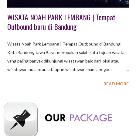
WISATA NOAH PARK LEMBANG | Tempat
Outbound baru di Bandung
Wisata Noah Park Lembang | Tempat Outbound di Bandung.
Kota Bandung Jawa Barat merupakan salah satu tujuan wisata
yang paling banyak dikunjungi wisatawan baik dari lokal atau
wisatawan nusantara ataupun wisatawan mancanegara.
Termasuk salah satunya adalah paket wisata outbound. Wisata
READ MORE
Outbound di Bandung, kini makin banyak ragam jenisnya yang
tersebar di beberapa kota kabupaten yang ada di Bandung.
Pilihan aktifitas outbound yang banyak dicari untuk melengkapi
kegiatan outing gathering perusahaan, sekolah ataupun
organisasi ini tersebari di beberapa tempat wisata outbound
seperti Pangalengan, Ciwidey serta kota Lembang Bandung.