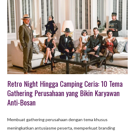
(komunikasi/kepercayaan), offroad, paintball, raftering, archery
battle, hingga gathering santai seperti BBQ dan gala dinner.
Kegiatan yang Cocok Untuk Outing Gathering Berikut adalah
rincian kegiatan yang cocok untuk paket outing gathering
lengkap: Aktivitas Team Building (Pembangun Tim): Fun Team
Building Outbound: Permainan kelompok yang dirancang untuk
meningkatkan kerja sama, komunikasi, dan memecahkan
hambatan antar divisi...
Retro Night Hingga Camping Ceria: 10 Tema
Gathering Perusahaan yang Bikin Karyawan
Anti-Bosan
Membuat gathering perusahaan dengan tema khusus
meningkatkan antusiasme peserta, memperkuat branding