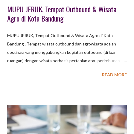
MUPU JERUK, Tempat Outbound & Wisata
Agro di Kota Bandung
MUPU JERUK, Tempat Outbound & Wisata Agro di Kota
Bandung . Tempat wisata outbound dan agrowisata adalah
destinasi yang menggabungkan kegiatan outbound (di luar
ruangan) dengan wisata berbasis pertanian atau perkebunan.
Biasanya, tempat ini menawarkan aktivitas seperti permainan
READ MORE
kelompok di alam terbuka, serta kesempatan untuk belajar
tentang pertanian, peternakan, dan menikmati hasil panen
langsung. Outbound: Merupakan kegiatan yang dilakukan di luar
ruangan, seringkali dengan tujuan membangun kerjasama tim,
meningkatkan keterampilan kepemimpinan, atau sekadar
rekreasi. Agrowisata: Merupakan jenis pariwisata yang
memanfaatkan lahan pertanian atau perkebunan sebagai daya