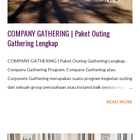
Wisata Waterp...
COMPANY GATHERING | Paket Outing
Gathering Lengkap
COMPANY GATHERING | Paket Outing Gathering Lengkap .
Company Gathering Program. Company Gathering atau
Corporate Gathering merupakan suatu program kegiatan outing
dari sebuah group perusahaan atau instansi baik swasta maupun
negeri sebagai bentuk loyalitas dan apresiasi kepada para
READ MORE
karyawannya agar mencapai tujuan tertentu. COMPANY
GATHERING | Paket Outing Gathering Lengkap Paket Outing
Gathering Lengkap menawarkan kombinasi kegiatan outdoor,
team building, dan rekreasi untuk mempererat kekompakan
karyawan. Aktivitas utamanya meliputi fun games, team building