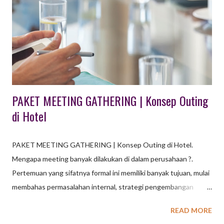
tarik utama. Pengunjung dapat belajar tentang proses
pertanian, memetik buah langsung dari pohonnya, atau
berinteraksi dengan hewan ternak. baca juga : Paket Outbound
1 Hari di Bandung, Pilihan Seru untuk Gathering Banyak tempat
wisata kini menggabungkan kedua konsep ini. Pengunjung dapat
menikmati keg...
PAKET MEETING GATHERING | Konsep Outing
di Hotel
PAKET MEETING GATHERING | Konsep Outing di Hotel.
Mengapa meeting banyak dilakukan di dalam perusahaan ?.
Pertemuan yang sifatnya formal ini memiliki banyak tujuan, mulai
membahas permasalahan internal, strategi pengembangan
sampai dengan koordinasi internal perusahaan maupun
READ MORE
koordinasi dengan pihak ketiga. Agar kegiatan meeting ini dapat