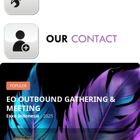
POPULER
EO OUTBOUND GATHERING &
MEETING
Exxo Indonesia
- 2025