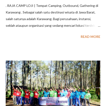
. RAJA CAMP LOJI | Tempat Camping, Outbound, Gathering di
Karawang . Sebagai salah satu destinasi wisata di Jawa Barat,
salah satunya adalah Karawang. Bagi perusahaan, instansi,
seklah ataupun organisasi yang sedang mencari lokasi terdekat
dari Kota jakarta dan Bekasi, tujuan wisata di Karawang dapat
READ MORE
dijadikan opsi. Karawang memiliki beragam pilihan wisata, mulai
dari wisata alam seperti pantai, air terjun, dan danau, hingga
wisata sejarah dan budaya seperti candi, situs bersejarah, dan
rumah adat. Banyak tempat Wisata Karawang yang menarik dan
bisa dikunjungi di Kabupaten Karawang, Jawa Barat. Berikut
beberapa contoh tempat wisata di Karawang : Wisata Pantai di
Karawang : Pantai Tanjung Baru, Pantai Samudra Baru, Pantai
Pelangi, Pantai Pulau Putri. Wisata Air Terjun di Karawang :
Curug Cigentis, Curug Bandung Loji, Curug Cipanundaan.
Wisata Danau di karawang : Danau Cipule. Taman: New Marigold
Garden, Taman Hud-Hud Karawang, Kampung Turis Karawang.