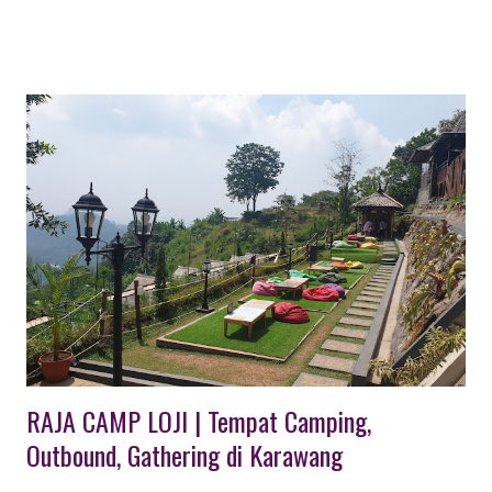
organ tunggal, tour trip dll. Permainan Outbound bersifat low
impact games berupa kemasan menarik. Family Gathering
merupakan momentum yang sangat penting dalam sebuah
perusahaan karena pada momentum ini semua keluarga baik itu
karyawan, pasangan dan anak berkumpul menjadi satu untuk
berpartisipasi untuk kegiatan Family Gatheringini, untuk lebih
mengenal satu keluarga dengan keluarga lainnya, juga agar
perusahaan dapat lebih dekat lagi dengan keluarga dari para
karyawan maupun staff dari perusahaan tersebut, sekaligus
sebagai ungkapan terima kasih perusahaan kepada keluarga
staff atau karyawan atas dukungannya keluarga untuk tetap
bekerja...
RAJA CAMP LOJI | Tempat Camping,
Outbound, Gathering di Karawang