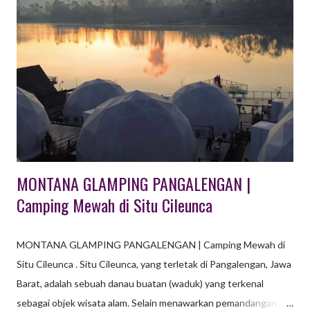
seperti Pangalengan, Ciwidey serta kota Lembang Bandung.
Wisata Outbound di Lembang Bandung Sebagai salah satu
tempat wisata di Bandung, kota Lembang memberikan banyak
pilihan tempat yang dapat dikunjungi untuk berkegiatan
outbound. Mulai dari jenis outbound rekreasi, outbound
training, outbound adventure, outbound challange, outbound
edukasi sampai dengan outbound urban tersedia di kota
Lembang Ba...
MONTANA GLAMPING PANGALENGAN |
Camping Mewah di Situ Cileunca
MONTANA GLAMPING PANGALENGAN | Camping Mewah di
Situ Cileunca . Situ Cileunca, yang terletak di Pangalengan, Jawa
Barat, adalah sebuah danau buatan (waduk) yang terkenal
sebagai objek wisata alam. Selain menawarkan pemandangan