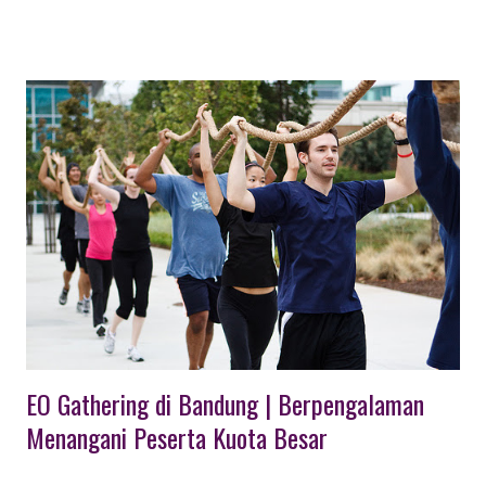
terselenggara dengan baik dan efektif, banyak perusahaan
membuat SOP bagaimana melakukan meeting yang efektif
dengan pertimbangan banyak hal yang penting yang harus
diselesaikan. Apalagi apabila setiap bagian membuat daftar / list
permasalahan yang harus dikoordinasikan. Pasti akan sangat
banyak sekali dan memang penting untuk dilakukan meeting.
PAKET MEETING DENGAN KONSEP OUTING Kegiatan
meeting reguler yang biasanya dilakukan harian atau mingguan,
pada umumnya cukup dilaksanakan di kantor. Namun untuk
agenda pertemuan meeting tahunan atau dengan peserta dari
kota yang berbeda, perlu dikemas dengan konsep outing. Hal ini
lebih efektif, sekali...
EO Gathering di Bandung | Berpengalaman
Menangani Peserta Kuota Besar