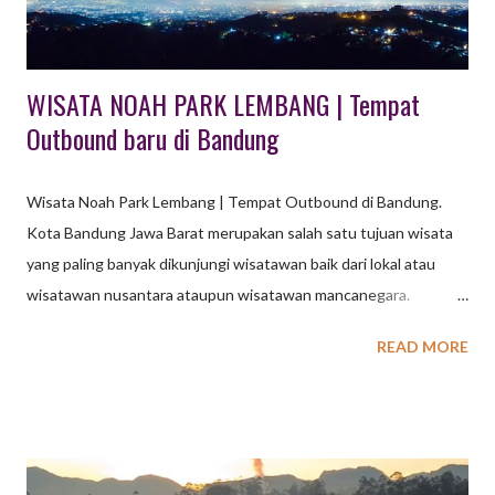
WISATA NOAH PARK LEMBANG | Tempat
Outbound baru di Bandung
Wisata Noah Park Lembang | Tempat Outbound di Bandung.
Kota Bandung Jawa Barat merupakan salah satu tujuan wisata
yang paling banyak dikunjungi wisatawan baik dari lokal atau
wisatawan nusantara ataupun wisatawan mancanegara.
Termasuk salah satunya adalah paket wisata outbound. Wisata
READ MORE
Outbound di Bandung, kini makin banyak ragam jenisnya yang
tersebar di beberapa kota kabupaten yang ada di Bandung.
Pilihan aktifitas outbound yang banyak dicari untuk melengkapi
kegiatan outing gathering perusahaan, sekolah ataupun
organisasi ini tersebari di beberapa tempat wisata outbound