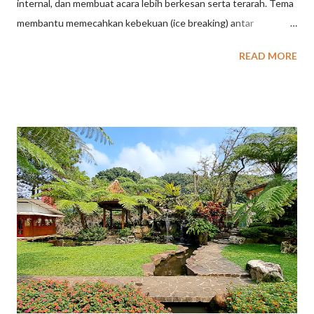
internal, dan membuat acara lebih berkesan serta terarah. Tema
membantu memecahkan kebekuan (ice breaking) antar
karyawan, menciptakan suasana santai, meningkatkan
READ MORE
kreativitas, serta mempererat kerja sama tim dalam suasana
informal. Berikut adalah beberapa keuntungan utama membuat
gathering perusahaan dengan konsep tema: Meningkatkan
Antusiasme dan Partisipasi: Tema yang menarik (contoh: retro,
beach party, superhero) akan membuat karyawan lebih
bersemangat dan meningkatkan kehadiran acara. Memperkuat
Budaya dan Pesan Perusahaan: Tema dapat disesuaikan untuk
menyisipkan nilai-nilai, budaya, atau tujuan perusahaan secara
halus agar lebih mudah diterima dan diingat. Menciptakan
Suasana Santai dan Cair: Konsep bertema sering kali mendorong
peserta untuk berinteraksi lebih terbuka, mengurangi batasan
hierarki, dan memecah kebekuan antar departemen. Mendorong
Kreativitas dan Kerja Sama ...