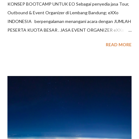
KONSEP BOOTCAMP UNTUK EO Sebagai penyedia jasa Tour,
Outbound & Event Organizer di Lembang Bandung; eXXo
INDONESIA berpengalaman menangani acara dengan JUMLAH
PESERTA KUOTA BESAR . JASA EVENT ORGANIZER eXXo
Indonesia (d/h Octagon Indonesia) menyediakan jasa eo di
READ MORE
Bandung, jasa eo di Jakarta serta kota beberapa kota besar
lainnya di Indonesia; berupa kemasan paket : - Outing / Wisata -
Meeting - Outbound - Gathering - Event-event khusus
Didukung tim EO profesional & berpengalaman, eXXo
INDONESIA akan menjadi mitra terbaik anda berupa jasa eo
yang akan membantu merancang program, pemilihan lokasi
kegiatan, penyediaan jasa catering, transport, aktifitas
outbound gathering, acara kebersamaan serta acara internal
dengan tetap memperhatikan esensi value / nilai / tujuan
kegiatan; sehingga kegiatan terselenggara secara optimal.