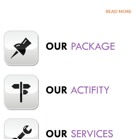
indah dan udara sejuk, Situ Cileunca juga menyediakan berbagai
READ MORE
aktivitas wisata seperti arung jeram, paintball, flying fox, dan
lain-lain. Baca juga : Legok Reret Riverside Camping Ground
Pangalengan, Sensasi Camping di Tepi Sungai Situ Cileunca
Pangalengan memiliki sejarah panjang, dimulai pada masa
penjajahan Belanda sekitar tahun 1919-1926, ketika wilayah
tersebut awalnya merupakan milik seorang Belanda bernama
Willem Hermanus Hoogland. Tujuan awalnya adalah untuk
menampung air dan mendukung pembangkit listrik tenaga air
(PLTA), dan sekarang menjadi salah satu tempat wisata populer
di Pangalengan. Baca Juga : Wayang Windu Panenjoan
Pangalengan, Hidden Gem Wisata di Bandung Beberapa hal
yang menarik dari Situ Cileunca: Pemandangan Alam: Dikeli...