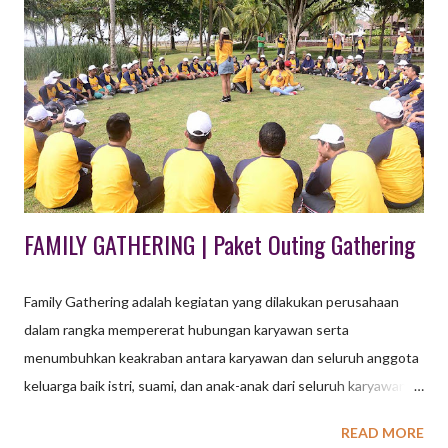
dengan tujuan masing – masing. Biasanya gala dinner diadakan
untuk merayakan suatu acara maupun sekaligus gathering suatu
perusahan dan semacamnya. Gala dinner identik dengan
diadakannya di sebuah restorant maupun hotel. Dalam gala
dinner pastinya semua peserta akan menantikan jalannya suatu
acara yang istimewa dengan menikmati hidangan lezat pada
malam har...
FAMILY GATHERING | Paket Outing Gathering
Family Gathering adalah kegiatan yang dilakukan perusahaan
dalam rangka mempererat hubungan karyawan serta
menumbuhkan keakraban antara karyawan dan seluruh anggota
keluarga baik istri, suami, dan anak-anak dari seluruh karyawan.
Family Gathering perusahaan biasanya diisi dengan acara Fun
READ MORE
Outbound dan acara lain yang menghibur seperti live music,