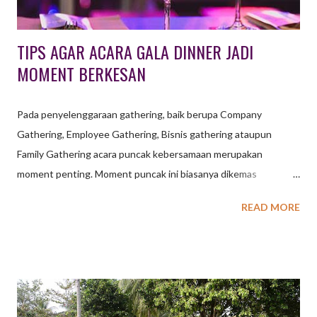
TIPS AGAR ACARA GALA DINNER JADI
MOMENT BERKESAN
Pada penyelenggaraan gathering, baik berupa Company
Gathering, Employee Gathering, Bisnis gathering ataupun
Family Gathering acara puncak kebersamaan merupakan
moment penting. Moment puncak ini biasanya dikemas
bersamaan dengan acara makan bersama, salah satunya dengan
READ MORE
agenda Gala Dinner. Gala Dinner menjadi kegiatan penting yang
dipilih oleh suatu konferensi sebagai jalannya suatu acara yang
diadakan pada malam hari. Pada gala dinner biasanya diadakan
dengan peserta menggunakan pakaian formal senada. Dalam
kegiatan makan malam sekaligus membawakan suatu acara
menjadi pilihan terbaik bagi suatu konferensi maupun kelompok